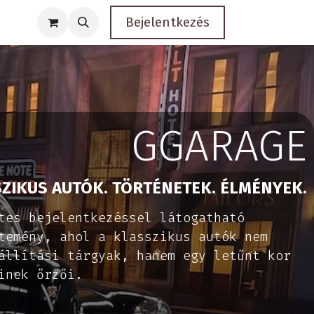
Bejelentkezés
GGARAGE
ZIKUS AUTÓK. TÖRTÉNETEK. ÉLMÉNYEK.
tes bejelentkezéssel látogatható
temény, ahol a klasszikus autók nem
állítási tárgyak, hanem egy letűnt kor
inek őrzői.