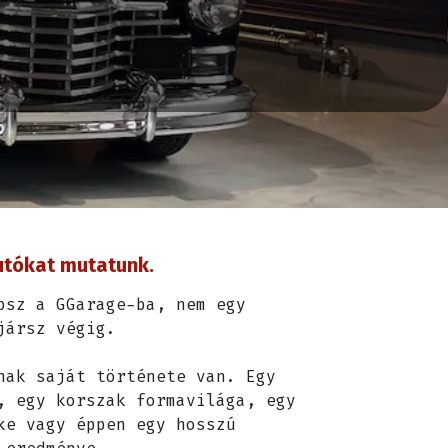
tókat mutatunk.​
psz a GGarage-ba, nem egy
jársz végig.
nak saját története van. Egy
, egy korszak formavilága, egy
ke vagy éppen egy hosszú