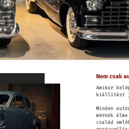
Nem csak au
Amikor belé
kiállítást 
Minden autó
mérnök álma
család emlé