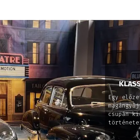
hetőség
Látogatás
Események
Blog
KLASS
Egy előze
magángyűj
csupán ki
története