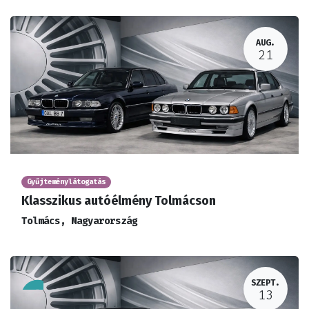
AUG.
21
Gyűjteménylátogatás
Klasszikus autóélmény Tolmácson
Tolmács
,
Magyarország
SZEPT.
13