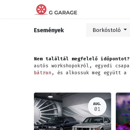
Kezdőlap
Elér
Események
Borkóstoló
Nem találtál megfelelő időpontot?
autós workshopokról, egyedi csap
bátran
, és alkossuk meg együtt a 
AUG.
01