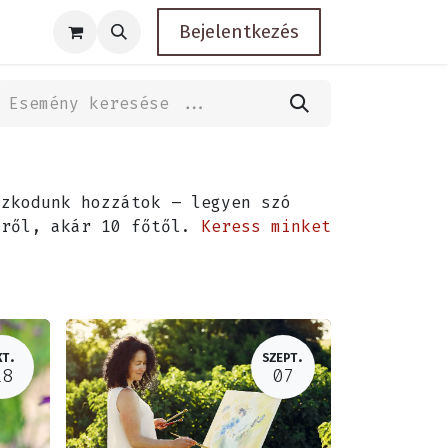
Bejelentkezés
zkodunk hozzátok – legyen szó
kről, akár 10 főtől.
Keress minket
KT.
SZEPT.
18
07