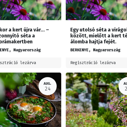
or a kert újra vár… –
Egy utolsó séta a virágo
zonnyitó séta a
között, mielőtt a kert té
orámakertben
álomba hajtja fejét.
ENYE
,
Magyarország
BERKENYE
,
Magyarország
sztráció lezárva
Regisztráció lezárva
AUG.
A
24