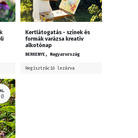
k
Kertlátogatás - színek és
li
formák varázsa kreatív
alkotónap
BERKENYE
,
Magyarország
Regisztráció lezárva
UG.
20