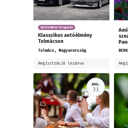
Gyűjteménylátogatás
Amik
Klasszikus autóélmény
sze
Tolmácson
Pan
Tolmács
,
Magyarország
BERK
Regisztráció lezárva
Regi
AUG.
31