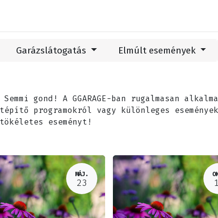
hetőség
Látogatás
Események
Blog
Garázslátogatás
Elmúlt események
Semmi gond! A GGARAGE-ban rugalmasan alkalma
atépítő programokról vagy különleges eseménye
tökéletes eseményt!
MÁJ.
O
23