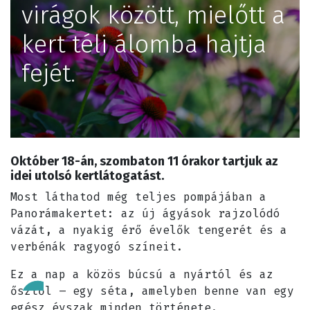
virágok között, mielőtt a
kert téli álomba hajtja
fejét.
Október 18-án, szombaton 11 órakor tartjuk az
idei utolsó kertlátogatást.
Most láthatod még teljes pompájában a
Panorámakertet: az új ágyások rajzolódó
vázát, a nyakig érő évelők tengerét és a
verbénák ragyogó színeit.
Ez a nap a közös búcsú a nyártól és az
ősztől – egy séta, amelyben benne van egy
egész évszak minden története.