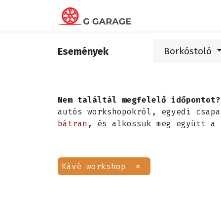
Kezdőlap
Elér
Események
Borkóstoló
Nem találtál megfelelő időpontot?
autós workshopokról, egyedi csap
bátran
, és alkossuk meg együtt a 
×
Kávé workshop