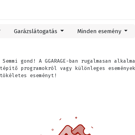
hetőség
Látogatás
Események
Blog
Garázslátogatás
Minden esemény
Semmi gond! A GGARAGE-ban rugalmasan alkalma
atépítő programokról vagy különleges eseménye
tökéletes eseményt!