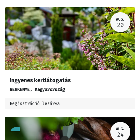
AUG.
20
Ingyenes kertlátogatás
BERKENYE
,
Magyarország
Regisztráció lezárva
AUG.
24