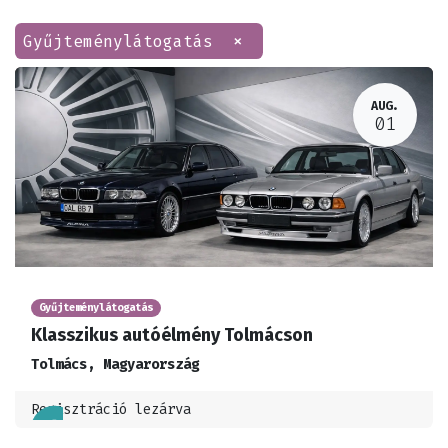
×
Gyűjteménylátogatás
AUG.
01
Gyűjteménylátogatás
Klasszikus autóélmény Tolmácson
Tolmács
,
Magyarország
Regisztráció lezárva